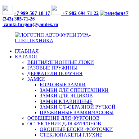
Перейти
к
+7-999-567-18-17
+7-982-694-71-22
+7
содержимому
(343)
385-71-26
zamki-furgon@yandex.ru
ГЛАВНАЯ
ФУРНИТУРА
КАТАЛОГ
ДЛЯ
ВЕНТИЛЯЦИОННЫЕ ЛЮКИ
ФУРГОНОВ,
ГАЗОВЫЕ ПРУЖИНЫ
АВТОБУСОВ
ДЕРЖАТЕЛИ ПОРУЧНЯ
И
ЗАМКИ
СПЕЦТЕХНИКИ
БОРТОВЫЕ ЗАМКИ
ЗАМКИ ДЛЯ СПЕЦТЕХНИКИ
ЗАМКИ ДЛЯ ЯЩИКОВ
ЗАМКИ КЛАВИШНЫЕ
ЗАМКИ С Т-ОБРАЗНОЙ РУЧКОЙ
ПРУЖИННЫЕ ЗАМКИ/ЗАСОВЫ
ОСВЕЩЕНИЕ ДЛЯ ФУРГОНОВ
ОСТЕКЛЕНИЕ ДЛЯ ФУРГОНОВ
ОКОННЫЕ БЛОКИ-ФОРТОЧКИ
СТЕКЛОПАКЕТЫ ГЛУХИЕ