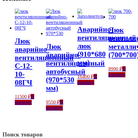
Аварийно-
Люк
вентиляционный
вентиля
Люк
люк
Люк
металли
аварийно-
(910*680
аварийно-
(700*700
вентиляционный
мм)
вентиляционный
С-12-
8990
₽
В
автобусный
10-
корзину
16400
₽
В
(970*530
08ГЧ
корзину
мм)
11500
₽
В
9550
₽
В
корзину
корзину
Поиск товаров