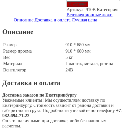
товара
В корзину
Аварийно-
Артикул:
910B
Категория:
вентиляционный
Вентиляционные люки
люк
Описание
Доставка и оплата
Лучшая цена
c
вентилятором
Описание
(910*680
мм)
Размер
910 * 680 мм
Размер проема
910 * 680 мм
Вес
5 кг
Материал
Пластик, металл, резина
Вентилятор
24В
Доставка и оплата
Доставка заказов по Екатеринбургу
Уважаемые клиенты! Мы осуществляем доставку по
Екатеринбургу. Стоимость зависит от района доставки и
габаритности груза. Подробности узнавайте по телефону
+7-
982-694-71-22
.
Оплата наличными при доставке, либо безналичным
расчетом.