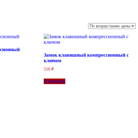
ссионный
Замок клавишный компрессионный с
ключом
510
₽
В корзину