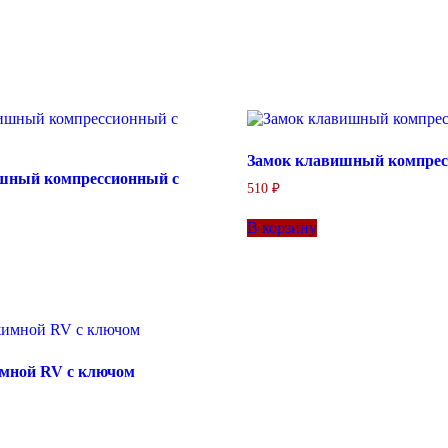
Замок клавишный компре
шный компрессионный с
510
₽
В корзину
мной RV с ключом