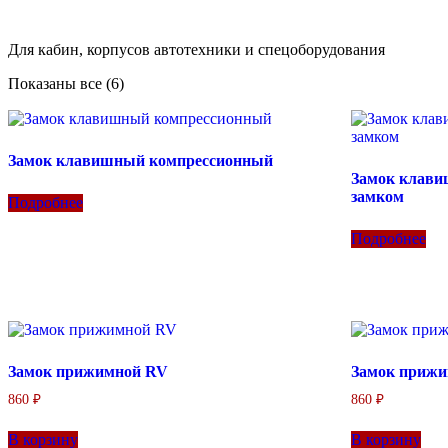
Главная
Каталог
Замки
Замок с прижимом
Для кабин, корпусов автотехники и спецоборудования
Цены:
Показаны все (6)
по
возрастанию
Замок клавишный компрессионный
Замок клави
замком
Подробнее
Подробнее
Замок прижимной RV
Замок прижи
860
₽
860
₽
В корзину
В корзину