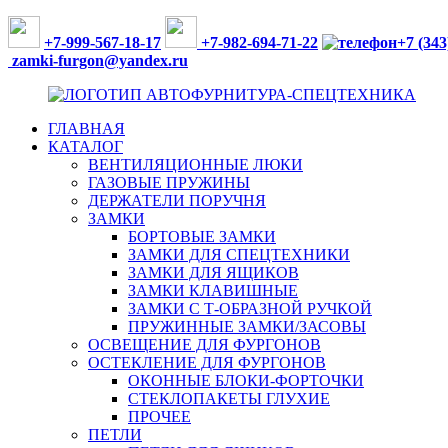
Перейти
к
+7-999-567-18-17
+7-982-694-71-22
+7 (343
содержимому
zamki-furgon@yandex.ru
ГЛАВНАЯ
ФУРНИТУРА
КАТАЛОГ
ДЛЯ
ВЕНТИЛЯЦИОННЫЕ ЛЮКИ
ФУРГОНОВ,
ГАЗОВЫЕ ПРУЖИНЫ
АВТОБУСОВ
ДЕРЖАТЕЛИ ПОРУЧНЯ
И
ЗАМКИ
СПЕЦТЕХНИКИ
БОРТОВЫЕ ЗАМКИ
ЗАМКИ ДЛЯ СПЕЦТЕХНИКИ
ЗАМКИ ДЛЯ ЯЩИКОВ
ЗАМКИ КЛАВИШНЫЕ
ЗАМКИ С Т-ОБРАЗНОЙ РУЧКОЙ
ПРУЖИННЫЕ ЗАМКИ/ЗАСОВЫ
ОСВЕЩЕНИЕ ДЛЯ ФУРГОНОВ
ОСТЕКЛЕНИЕ ДЛЯ ФУРГОНОВ
ОКОННЫЕ БЛОКИ-ФОРТОЧКИ
СТЕКЛОПАКЕТЫ ГЛУХИЕ
ПРОЧЕЕ
ПЕТЛИ