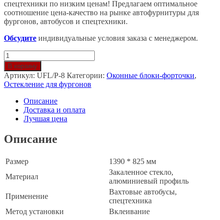
спецтехники по низким ценам! Предлагаем оптимальное
соотношение цена-качество на рынке автофурнитуры для
фургонов, автобусов и спецтехники.
Обсудите
индивидуальные условия заказа с менеджером.
Количество
товара
В корзину
Блок
Артикул:
UFL/P-8
Категории:
Оконные блоки-форточки
,
оконный
Остекление для фургонов
УФЛ/
П
Описание
-
Доставка и оплата
8
Лучшая цена
Описание
Размер
1390 * 825 мм
Закаленное стекло,
Материал
алюминиевый профиль
Вахтовые автобусы,
Применение
спецтехника
Метод установки
Вклеивание