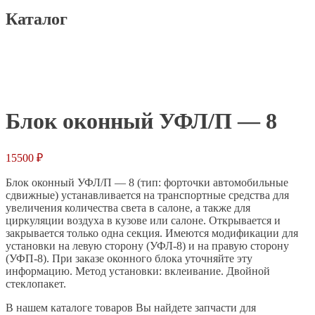
Каталог
Главная
Каталог
Остекление для фургонов
Оконные блоки-
форточки
Блок оконный УФЛ/П — 8
Блок оконный УФЛ/П — 8
15500
₽
Блок оконный УФЛ/П — 8 (тип: форточки автомобильные
сдвижные) устанавливается на транспортные средства для
увеличения количества света в салоне, а также для
циркуляции воздуха в кузове или салоне. Открывается и
закрывается только одна секция. Имеются модификации для
установки на левую сторону (УФЛ-8) и на правую сторону
(УФП-8). При заказе оконного блока уточняйте эту
информацию. Метод установки: вклеивание. Двойной
стеклопакет.
В нашем каталоге товаров Вы найдете запчасти для