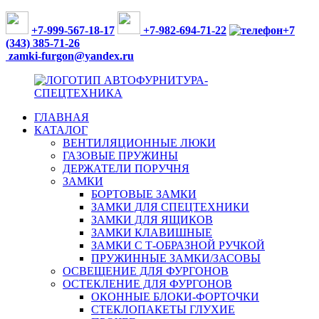
Перейти
к
+7-999-567-18-17
+7-982-694-71-22
+7
содержимому
(343)
385-71-26
zamki-furgon@yandex.ru
ГЛАВНАЯ
ФУРНИТУРА
КАТАЛОГ
ДЛЯ
ВЕНТИЛЯЦИОННЫЕ ЛЮКИ
ФУРГОНОВ,
ГАЗОВЫЕ ПРУЖИНЫ
АВТОБУСОВ
ДЕРЖАТЕЛИ ПОРУЧНЯ
И
ЗАМКИ
СПЕЦТЕХНИКИ
БОРТОВЫЕ ЗАМКИ
ЗАМКИ ДЛЯ СПЕЦТЕХНИКИ
ЗАМКИ ДЛЯ ЯЩИКОВ
ЗАМКИ КЛАВИШНЫЕ
ЗАМКИ С Т-ОБРАЗНОЙ РУЧКОЙ
ПРУЖИННЫЕ ЗАМКИ/ЗАСОВЫ
ОСВЕЩЕНИЕ ДЛЯ ФУРГОНОВ
ОСТЕКЛЕНИЕ ДЛЯ ФУРГОНОВ
ОКОННЫЕ БЛОКИ-ФОРТОЧКИ
СТЕКЛОПАКЕТЫ ГЛУХИЕ