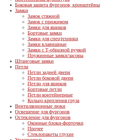
Боковая защита фургонов, кронштейны
Замки
Замок стяжной
Замок с прижимом
Замки для ящиков
Бортовые замки
Замки для спецтехники
Замки клавишные
Замки с Т-образной ручкой
Пружинные замки/засовы
Штанговые замки
Петли
Петли задней двери
Петли боковой двери
Петли для ящиков
Бортовые петли
Петли контейнерные
Кольцо крепления груза
Вентиляционные люки
Освещение для фургонов
Остекление для фургонов
Оконные блоки-форточки
Прочее
Стеклопакеты глухие
Уплотнитель