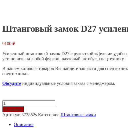
Главная
Каталог
Штанговые замки
Штанговый замок D27 усилен
Штанговый замок D27 усилен
9100
₽
Усиленный штанговый замок D27 с рукояткой «Дельта» удобен 
установить на любой фургон, вахтовый автобус, спецтехнику.
В нашем каталоге товаров Вы найдете запчасти для спецтехни
спецтехники.
Обсудите
индивидуальные условия заказа с менеджером.
Количество
товара
В корзину
Штанговый
Артикул:
372852s
Категория:
Штанговые замки
замок
D27
Описание