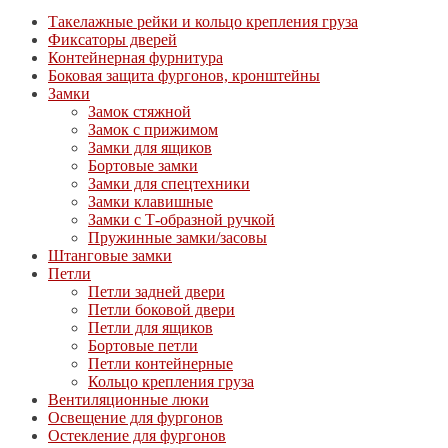
Такелажные рейки и кольцо крепления груза
Фиксаторы дверей
Контейнерная фурнитура
Боковая защита фургонов, кронштейны
Замки
Замок стяжной
Замок с прижимом
Замки для ящиков
Бортовые замки
Замки для спецтехники
Замки клавишные
Замки с Т-образной ручкой
Пружинные замки/засовы
Штанговые замки
Петли
Петли задней двери
Петли боковой двери
Петли для ящиков
Бортовые петли
Петли контейнерные
Кольцо крепления груза
Вентиляционные люки
Освещение для фургонов
Остекление для фургонов