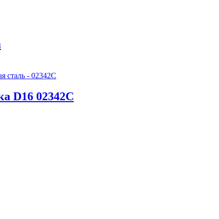
а
ка D16 02342С