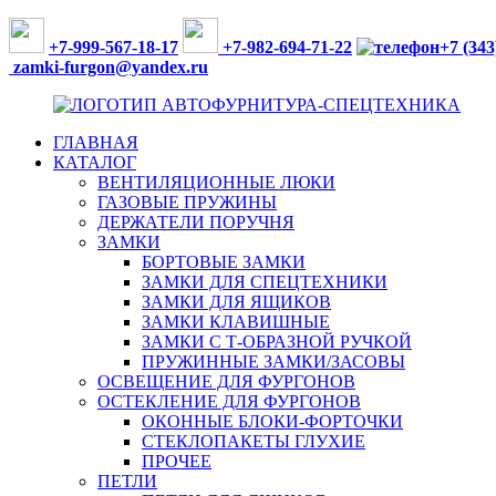
Перейти
к
+7-999-567-18-17
+7-982-694-71-22
+7 (343
содержимому
zamki-furgon@yandex.ru
ГЛАВНАЯ
ФУРНИТУРА
КАТАЛОГ
ДЛЯ
ВЕНТИЛЯЦИОННЫЕ ЛЮКИ
ФУРГОНОВ,
ГАЗОВЫЕ ПРУЖИНЫ
АВТОБУСОВ
ДЕРЖАТЕЛИ ПОРУЧНЯ
И
ЗАМКИ
СПЕЦТЕХНИКИ
БОРТОВЫЕ ЗАМКИ
ЗАМКИ ДЛЯ СПЕЦТЕХНИКИ
ЗАМКИ ДЛЯ ЯЩИКОВ
ЗАМКИ КЛАВИШНЫЕ
ЗАМКИ С Т-ОБРАЗНОЙ РУЧКОЙ
ПРУЖИННЫЕ ЗАМКИ/ЗАСОВЫ
ОСВЕЩЕНИЕ ДЛЯ ФУРГОНОВ
ОСТЕКЛЕНИЕ ДЛЯ ФУРГОНОВ
ОКОННЫЕ БЛОКИ-ФОРТОЧКИ
СТЕКЛОПАКЕТЫ ГЛУХИЕ
ПРОЧЕЕ
ПЕТЛИ