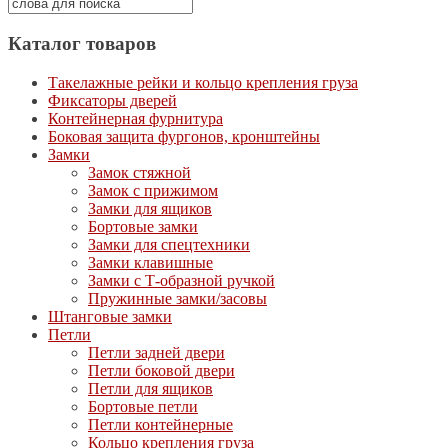
Каталог товаров
Такелажные рейки и кольцо крепления груза
Фиксаторы дверей
Контейнерная фурнитура
Боковая защита фургонов, кронштейны
Замки
Замок стяжной
Замок с прижимом
Замки для ящиков
Бортовые замки
Замки для спецтехники
Замки клавишные
Замки с Т-образной ручкой
Пружинные замки/засовы
Штанговые замки
Петли
Петли задней двери
Петли боковой двери
Петли для ящиков
Бортовые петли
Петли контейнерные
Кольцо крепления груза