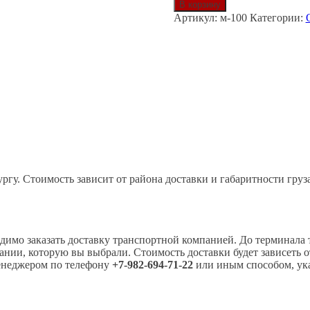
товара
В корзину
Молоток
Артикул:
м-100
Категории:
для
разбития
окон
М-100
гу. Стоимость зависит от района доставки и габаритности груз
одимо заказать доставку транспортной компанией. До терминала 
нии, которую вы выбрали. Стоимость доставки будет зависеть от 
менеджером по телефону
+7-982-694-71-22
или иным способом, ук