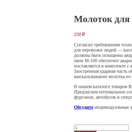
очки
Молоток для разбития окон М-100
Молоток для 
250
₽
Согласно требованиям техни
для перевозки людей — вахт
должны быть оснащены авар
окон М-100 обеспечит авар
поставляется в комплекте с 
Заостренная ударная часть о
выскальзывание молотка из 
В нашем каталоге товаров В
Предлагаем оптимальное со
фургонов, автобусов и спец
Обсудите
индивидуальные ус
Количество