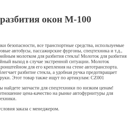
разбития окон М-100
ки безопасности, все транспортные средства, используемые
овые автобусы, пассажирские фургоны, спецтехника и т.д.,
ийным молотком для разбития стекла! Молоток для разбития
ийный выход в случае экстренной ситуации. Молоток
кронштейном для его крепления на стене автотранспорта.
блегчает разбитие стекла, а удобная ручка предотвращает
руки. Этот товар также ищут по артикулам: CZ001
ы найдете запчасти для спецтехники по низким ценам!
отношение цена-качество на рынке автофурнитуры для
техники.
ловия заказа с менеджером.