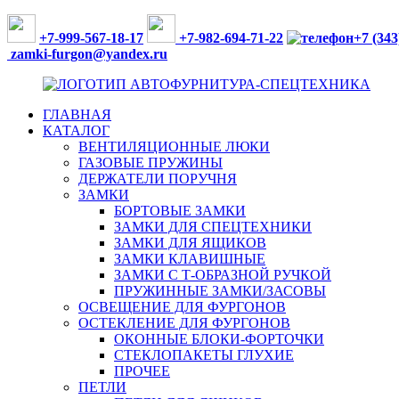
Перейти
к
+7-999-567-18-17
+7-982-694-71-22
+7 (343
содержимому
zamki-furgon@yandex.ru
ГЛАВНАЯ
ФУРНИТУРА
КАТАЛОГ
ДЛЯ
ВЕНТИЛЯЦИОННЫЕ ЛЮКИ
ФУРГОНОВ,
ГАЗОВЫЕ ПРУЖИНЫ
АВТОБУСОВ
ДЕРЖАТЕЛИ ПОРУЧНЯ
И
ЗАМКИ
СПЕЦТЕХНИКИ
БОРТОВЫЕ ЗАМКИ
ЗАМКИ ДЛЯ СПЕЦТЕХНИКИ
ЗАМКИ ДЛЯ ЯЩИКОВ
ЗАМКИ КЛАВИШНЫЕ
ЗАМКИ С Т-ОБРАЗНОЙ РУЧКОЙ
ПРУЖИННЫЕ ЗАМКИ/ЗАСОВЫ
ОСВЕЩЕНИЕ ДЛЯ ФУРГОНОВ
ОСТЕКЛЕНИЕ ДЛЯ ФУРГОНОВ
ОКОННЫЕ БЛОКИ-ФОРТОЧКИ
СТЕКЛОПАКЕТЫ ГЛУХИЕ
ПРОЧЕЕ
ПЕТЛИ